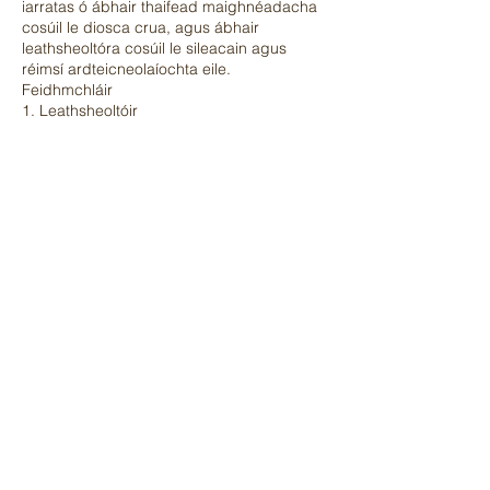
iarratas ó ábhair thaifead maighnéadacha
cosúil le diosca crua, agus ábhair
leathsheoltóra cosúil le sileacain agus
réimsí ardteicneolaíochta eile.
Feidhmchláir
1. Leathsheoltóir
2. Gloine optúil &amp; criostail
3. Diosca crua
4. Painéal LCD
5. Cumarsáid optúil