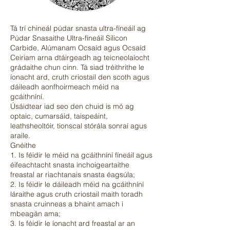
Tá trí chineál púdar snasta ultra-fíneáil ag
Púdar Snasaithe Ultra-fíneáil Silicon
Carbide, Alúmanam Ocsaíd agus Ocsaíd
Ceiriam arna dtáirgeadh ag teicneolaíocht
grádaithe chun cinn. Tá siad tréithrithe le
íonacht ard, cruth criostail den scoth agus
dáileadh aonfhoirmeach méid na
gcáithníní.
Úsáidtear iad seo den chuid is mó ag
optaic, cumarsáid, taispeáint,
leathsheoltóir, tionscal stórála sonraí agus
araile.
Gnéithe
1. Is féidir le méid na gcáithníní fíneáil agus
éifeachtacht snasta inchoigeartaithe
freastal ar riachtanais snasta éagsúla;
2. Is féidir le dáileadh méid na gcáithníní
láraithe agus cruth criostail maith toradh
snasta cruinneas a bhaint amach i
mbeagán ama;
3. Is féidir le íonacht ard freastal ar an