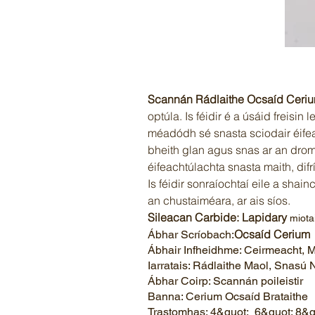
Scannán Rádlaithe Ocsaíd Ceriu
optúla. Is féidir é a úsáid freisin
méadódh sé snasta sciodair éifea
bheith glan agus snas ar an drom
éifeachtúlachta snasta maith, dif
Is féidir sonraíochtaí eile a sha
an chustaiméara, ar ais síos.
Sileacan Carbide: Lapidary
miotai
Ocsaíd Cerium
Ábhar Scríobach:
Ábhair Infheidhme: Ceirmeacht, M
Iarratais: Rádlaithe Maol, Snasú 
Ábhar Coirp: Scannán poileistir
Banna: Cerium Ocsaíd Brataithe
Trastomhas: 4&quot; 6&quot; 8&