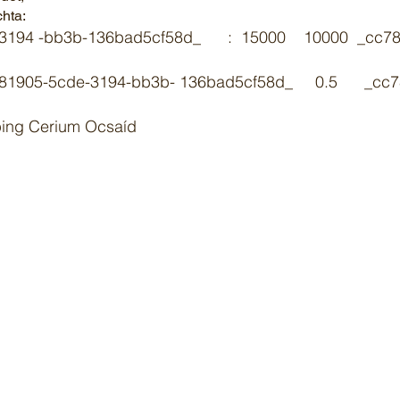
chta:
94 -bb3b-136bad5cf58d_ : 15000 10000 _cc7819
c781905-5cde-3194-bb3b- 136bad5cf58d_ 0.5 _cc78
ping Cerium Ocsaíd