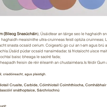
m (Bileog Snasúcháin
), Úsáidtear an táirge seo le haghaidh s
 le haghaidh meaisínithe ultra-cruinneas feistí optúla cruinneas; 
cht snasta ocsaíd cerium. Coigeartú go cuí an t-am agus brú a
chla.Úsáid púdar ocsaíd nanaiméadar, tá friotaíocht uisce mait
ríochtaí baisc bheaga le saolré fada;
incheapadh freisin de réir éileamh an chustaiméara.Is féidir Gu
l, criadóireacht, agus plaistigh.
iotail Cruaite, Carbide, Cóimhiotail Coimhthíocha, Comhábhair
Nascóirí snáthoptaice, Sárchríochnú
quot;