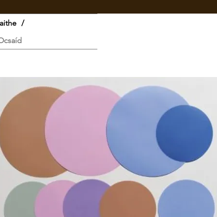
aithe
/
Ocsaíd