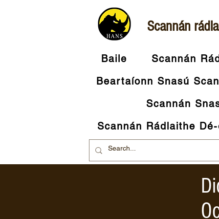
Scannán rádla
Baile
Scannán Rádl
Beartaíonn Snasú Scan
Scannán Snas
Scannán Rádlaithe Dé-
Di
Oc