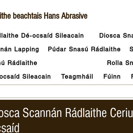
ithe beachtais Hans Abrasive
aithe Dé-ocsaíd Sileacain
Diosca Sn
nán Lapping
Púdar Snasú Rádlaithe
S
ú Rádlaithe
Rolla S
ocsaíd Sileacain
Teagmháil
Fúinn
osca Scannán Rádlaithe Ceri
saíd