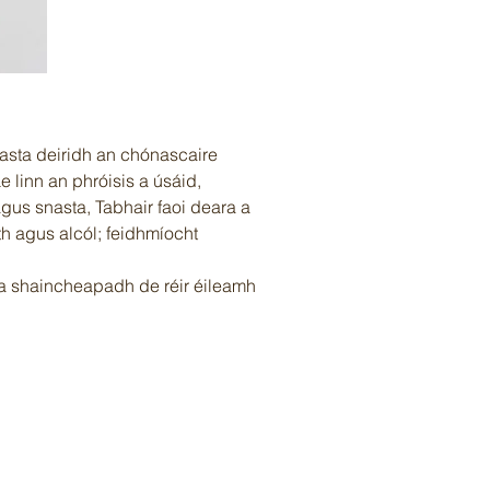
nasta deiridh an chónascaire
Le linn an phróisis a úsáid,
gus snasta, Tabhair faoi deara a
h agus alcól; feidhmíocht
m a shaincheapadh de réir éileamh