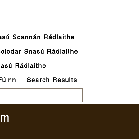
asú Scannán Rádlaithe
ciodar Snasú Rádlaithe
nasú Rádlaithe
Fúinn
Search Results
um