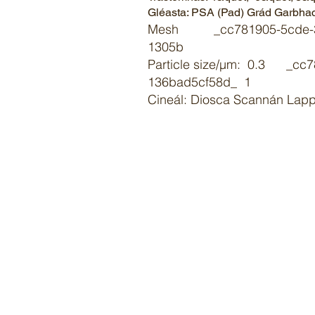
Gléasta: PSA (Pad) Grád Garbha
Mesh _cc781905-5cde-31
1305b
Particle size/µm: 0.3 _c
136bad5cf58d_ 1
Cineál: Diosca Scannán Lap