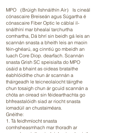
MPO （Brúigh Ilshnáithín Air） Is cineál
cónascaire Breiseán agus Súgartha é
cónascaire Fiber Optic le cáblaí il-
snáithíní mar bhealaí tarchurtha
comhartha, Dá bhrí sin beidh gá leis an
scannán snasta a bheith leis an maoin
féin-ghéarú, ag cinntiú go mbeidh an
luach Core Diop. dearfach. Scannán
snasta Grish SC speisialta do MPO
úsáid a bhaint as oideas brataithe
éabhlóidithe chun ár scannán a
tháirgeadh le teicneolaíocht táirgthe
chun tosaigh chun ár gcuid scannán a
chóta an oiread sin féidearthachta go
bhfreastalóidh siad ar riocht snasta
iomadúil an chustaiméara.
Gnéithe:
1. Tá feidhmíocht snasta
comhsheasmhach mar thoradh ar