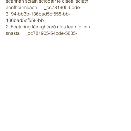
scannán sciath sciodair le ciseal sciath
aonfhoirmeach. _cc781905-5cde-
3194-bb3b-136bad5cf558-bb-
136bad5cf558-bb
2. Featuring féin-ghéarú níos fearr le linn
snasta _cc781905-54cde-5835-
53335 _0402
3. Uniform particle size help to get
higher passing rate. _cc781905-
5cde-3194-bb3b-136bad5cf58d_
4. Can be used for different polishing
process _cc781905-5cde-3194-
bb3b- 136bad5cf58d_
5. Two different recipe film models as
option _cc781905-5cde-3194-
bb3b- 136bad5cf58d_