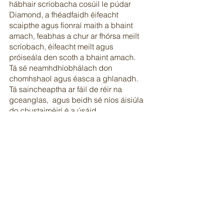
hábhair scríobacha cosúil le púdar
Diamond, a fhéadfaidh éifeacht
scaipthe agus fionraí maith a bhaint
amach, feabhas a chur ar fhórsa meilt
scríobach, éifeacht meilt agus
próiseála den scoth a bhaint amach.
Tá sé neamhdhíobhálach don
chomhshaol agus éasca a ghlanadh.
Tá saincheaptha ar fáil de réir na
gceanglas, agus beidh sé níos áisiúla
do chustaiméirí é a úsáid.
Gnéithe 1. Scaipeadh maith; 2. Ráta a
bhaint ard; 3. Infheidhmeacht leathan.