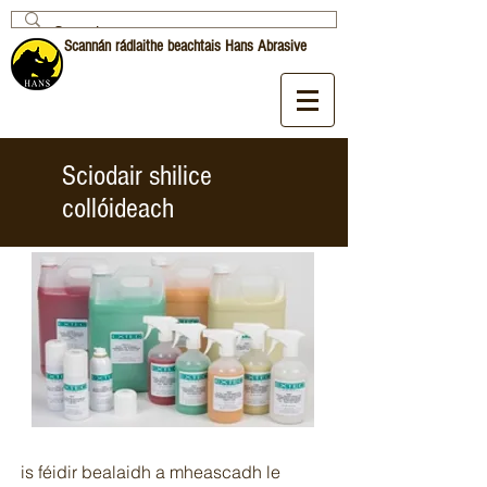
Scannán rádlaithe beachtais Hans Abrasive
Sciodair shilice
collóideach
is féidir bealaidh a mheascadh le