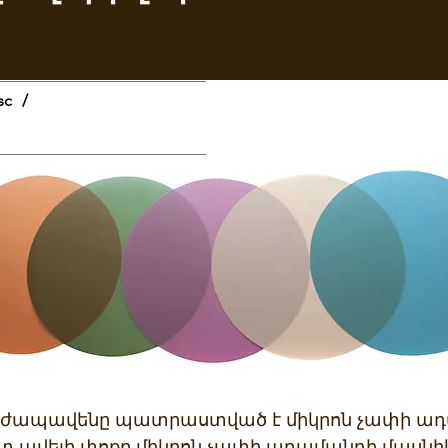
sc
/
ող ժապավենը պատրաստված է միկրոն չափի ադա
տ ավելի փոքր միկրոն չափի ադամանդի մասնիկ