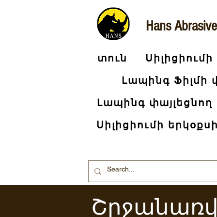
Hans Abrasive
տուն
Սիլիցիումի
Լապինգ Ֆիլմի 
Լապինգ փայլեցնող
Սիլիցիումի երկօքս
Շրջանառվ