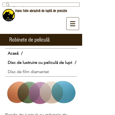
Hans folie abrazivă de luptă de precizie
Robinete de peliculă
Acasă
/
Disc de lustruire cu peliculă de lupt
/
Disc de film diamantat
Banda de lustruit cu mărgele de