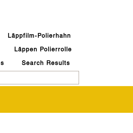
Läppfilm-Polierhahn
e
Läppen Polierrolle
ns
Search Results